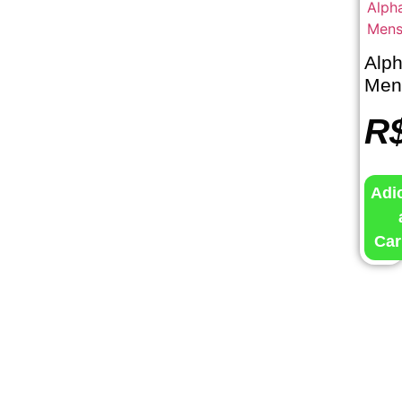
Alp
Men
R
Adi
Car