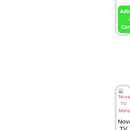
Adi
Car
Nov
TV