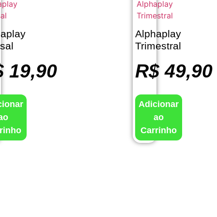
haplay
Alphaplay
sal
Trimestral
$
19,90
R$
49,90
cionar
Adicionar
ao
ao
rinho
Carrinho