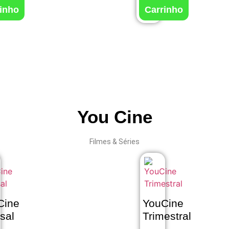
inho
Carrinho
You Cine
Filmes & Séries
Cine
YouCine
sal
Trimestral