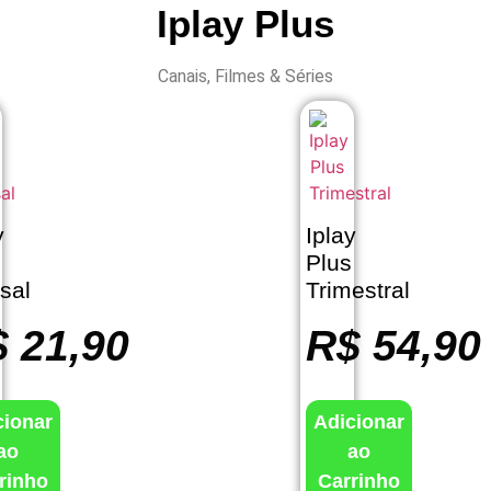
Iplay Plus
Canais, Filmes & Séries
y
Iplay
Plus
sal
Trimestral
$
21,90
R$
54,90
cionar
Adicionar
ao
ao
rinho
Carrinho