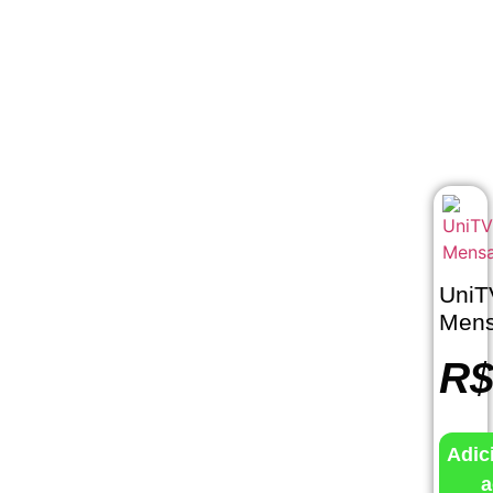
UniT
Mens
R
Adic
a