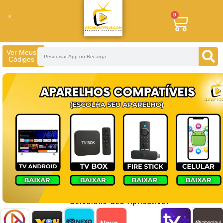
0
Minha Conta
Instalar Aplicativos
Ver Meus
Códigos
Selecione Seu Aplicativo!